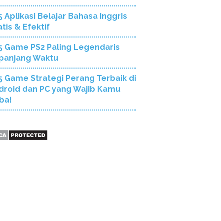
5 Aplikasi Belajar Bahasa Inggris
tis & Efektif
5 Game PS2 Paling Legendaris
panjang Waktu
5 Game Strategi Perang Terbaik di
droid dan PC yang Wajib Kamu
ba!