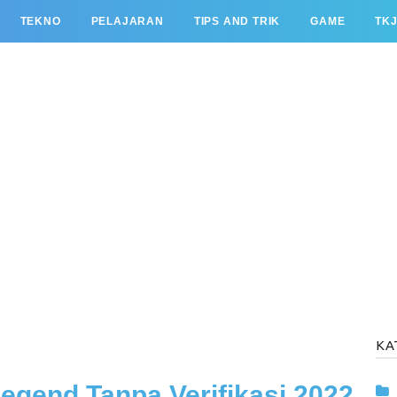
TEKNO
PELAJARAN
TIPS AND TRIK
GAME
TK
KA
egend Tanpa Verifikasi 2022