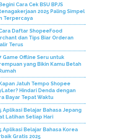
Begini Cara Cek BSU BPJS
tenagakerjaan 2025 Paling Simpel
n Terpercaya
Cara Daftar ShopeeFood
rchant dan Tips Biar Orderan
alir Terus
7 Game Offline Seru untuk
rempuan yang Bikin Kamu Betah
 Rumah
Kapan Jatuh Tempo Shopee
yLater? Hindari Denda dengan
ra Bayar Tepat Waktu
5 Aplikasi Belajar Bahasa Jepang
at Latihan Setiap Hari
5 Aplikasi Belajar Bahasa Korea
rbaik Gratis 2025