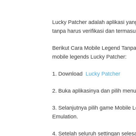
Lucky Patcher adalah aplikasi ya
tanpa harus verifikasi dan terma
Berikut Cara Mobile Legend Tanpa
mobile legends Lucky Patcher:
1. Download
Lucky Patcher
2. Buka aplikasinya dan pilih men
3. Selanjutnya pilih game Mobile L
Emulation.
4. Setelah seluruh settingan sele