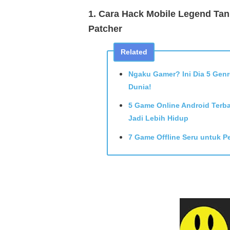
1. Cara Hack Mobile Legend Tan
Patcher
Related
Ngaku Gamer? Ini Dia 5 Genr
Dunia!
5 Game Online Android Terba
Jadi Lebih Hidup
7 Game Offline Seru untuk 