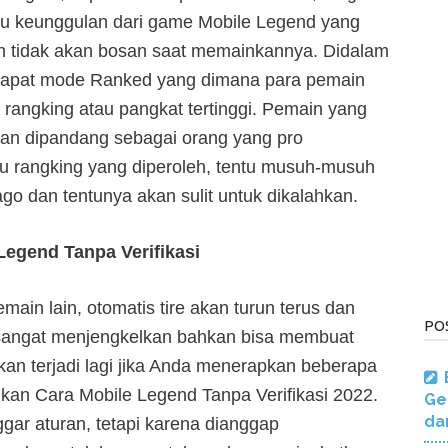
satu keunggulan dari game Mobile Legend yang
 tidak akan bosan saat memainkannya. Didalam
rdapat mode Ranked yang dimana para pemain
rangking atau pangkat tertinggi. Pemain yang
kan dipandang sebagai orang yang pro
au rangking yang diperoleh, tentu musuh-musuh
go dan tentunya akan sulit untuk dikalahkan.
egend Tanpa Verifikasi
emain lain, otomatis tire akan turun terus dan
PO
g sangat menjengkelkan bahkan bisa membuat
 akan terjadi lagi jika Anda menerapkan beberapa
ukan Cara Mobile Legend Tanpa Verifikasi 2022.
Ge
da
ar aturan, tetapi karena dianggap