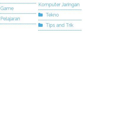
Komputer Jaringan
Game
Tekno
Pelajaran
Tips and Trik