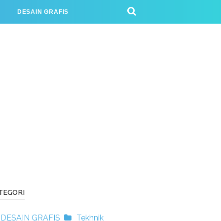
J
DESAIN GRAFIS
TEGORI
DESAIN GRAFIS
Tekhnik