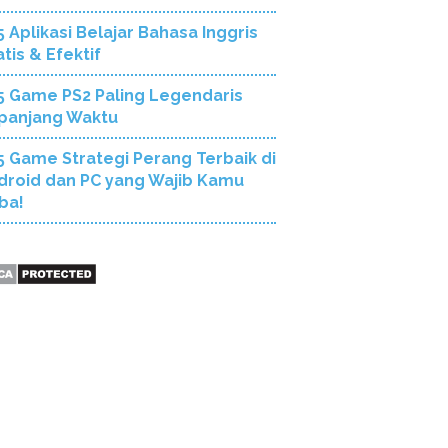
5 Aplikasi Belajar Bahasa Inggris
tis & Efektif
5 Game PS2 Paling Legendaris
panjang Waktu
5 Game Strategi Perang Terbaik di
droid dan PC yang Wajib Kamu
ba!