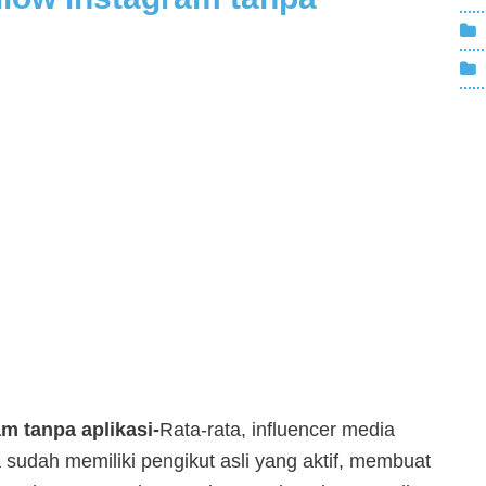
m tanpa aplikasi-
Rata-rata, influencer media
a sudah memiliki pengikut asli yang aktif, membuat