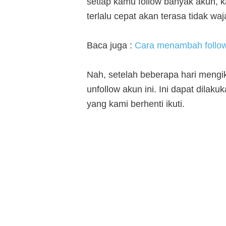
setiap kamu follow banyak akun, 
terlalu cepat akan terasa tidak w
Baca juga :
Cara menambah follow 
Nah, setelah beberapa hari mengi
unfollow akun ini. Ini dapat dila
yang kami berhenti ikuti.