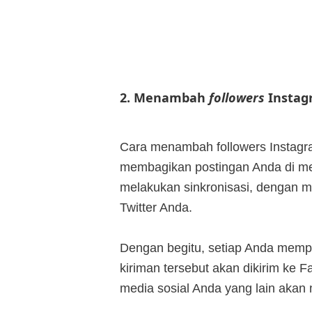
2. Menambah
followers
Instagr
Cara menambah followers Instagra
membagikan postingan Anda di medi
melakukan sinkronisasi, dengan
Twitter Anda.
Dengan begitu, setiap Anda mempo
kiriman tersebut akan dikirim ke 
media sosial Anda yang lain akan 