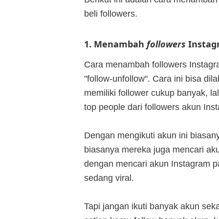
beli followers.
1. Menambah
followers
Instag
Cara menambah followers Instagra
"follow-unfollow". Cara ini bisa 
memiliki follower cukup banyak, la
top people dari followers akun Ins
Dengan mengikuti akun ini biasa
biasanya mereka juga mencari akun
dengan mencari akun Instagram para
sedang viral.
Tapi jangan ikuti banyak akun seka