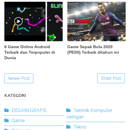
6 Game Online Android
Game Sepak Bola 2020
Terbaik dan Terpopuler di
(PESS) Terbaik ditahun ini
Dunia
Newer Post
Older Post
KATEGORI
DESAIN GRAFIS
Tekhnik Komputer
Jaringan
Game
Tekno