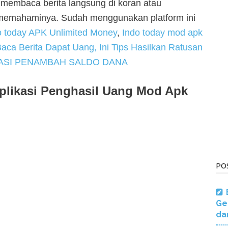
 membaca berita langsung di koran atau
 memahaminya. Sudah menggunakan platform ini
o today APK Unlimited Money
,
Indo today mod apk
Baca Berita Dapat Uang, Ini Tips Hasilkan Ratusan
KASI PENAMBAH SALDO DANA
plikasi Penghasil Uang Mod Apk
PO
Ge
da