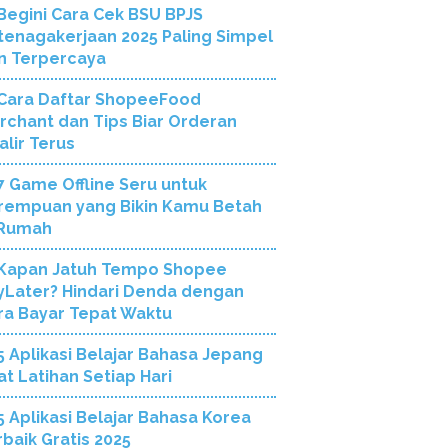
Begini Cara Cek BSU BPJS
tenagakerjaan 2025 Paling Simpel
n Terpercaya
Cara Daftar ShopeeFood
rchant dan Tips Biar Orderan
alir Terus
7 Game Offline Seru untuk
rempuan yang Bikin Kamu Betah
 Rumah
Kapan Jatuh Tempo Shopee
yLater? Hindari Denda dengan
ra Bayar Tepat Waktu
5 Aplikasi Belajar Bahasa Jepang
at Latihan Setiap Hari
5 Aplikasi Belajar Bahasa Korea
rbaik Gratis 2025