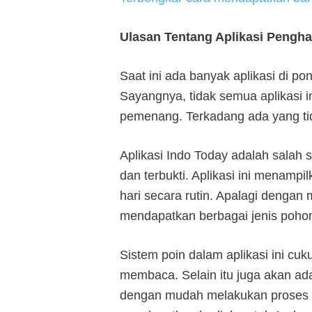
Ulasan Tentang Aplikasi Pengha
Saat ini ada banyak aplikasi di p
Sayangnya, tidak semua aplikasi 
pemenang. Terkadang ada yang ti
Aplikasi Indo Today adalah salah
dan terbukti. Aplikasi ini menamp
hari secara rutin. Apalagi denga
mendapatkan berbagai jenis pohon 
Sistem poin dalam aplikasi ini cuk
membaca. Selain itu juga akan ad
dengan mudah melakukan proses 