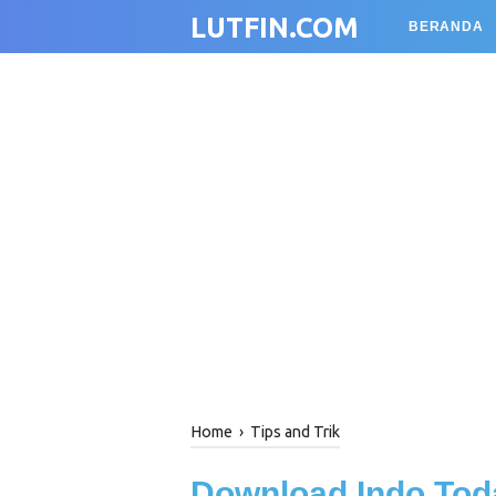
LUTFIN.COM
BERANDA
Home
›
Tips and Trik
Download Indo Tod