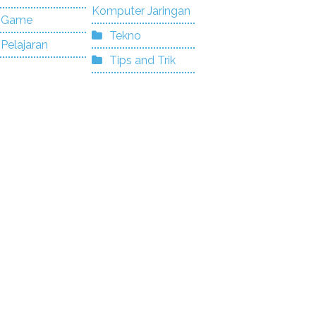
Komputer Jaringan
Game
Tekno
Pelajaran
Tips and Trik