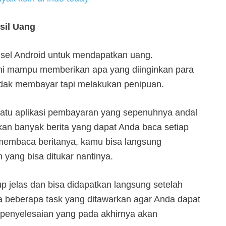
sil Uang
onsel Android untuk mendapatkan uang.
ini mampu memberikan apa yang diinginkan para
dak membayar tapi melakukan penipuan.
 satu aplikasi pembayaran yang sepenuhnya andal
ilkan banyak berita yang dapat Anda baca setiap
n membaca beritanya, kamu bisa langsung
yang bisa ditukar nantinya.
up jelas dan bisa didapatkan langsung setelah
a beberapa task yang ditawarkan agar Anda dapat
penyelesaian yang pada akhirnya akan