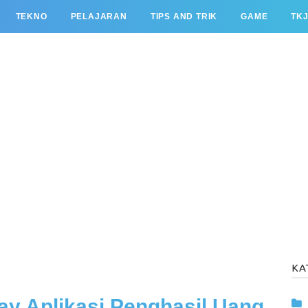
TEKNO
PELAJARAN
TIPS AND TRIK
GAME
TK
KA
ay Aplikasi Penghasil Uang