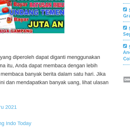
Gra
Se
An
n yang diperoleh dapat diganti menggunakan
Co
na itu, Anda dapat membaca dengan lebih
 membaca banyak berita dalam satu hari. Jika
ini dan mendapatkan banyak uang, lihat ulasan
ru 2021
ng Indo Today