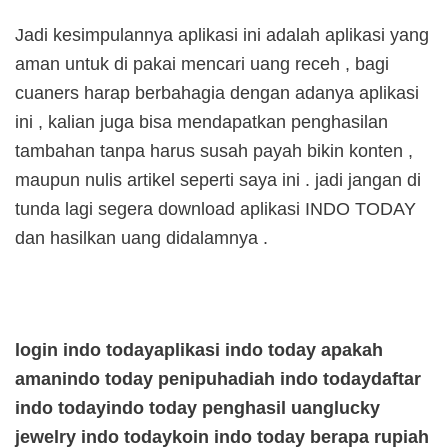
Jadi kesimpulannya aplikasi ini adalah aplikasi yang
aman untuk di pakai mencari uang receh , bagi
cuaners harap berbahagia dengan adanya aplikasi
ini , kalian juga bisa mendapatkan penghasilan
tambahan tanpa harus susah payah bikin konten ,
maupun nulis artikel seperti saya ini . jadi jangan di
tunda lagi segera download aplikasi INDO TODAY
dan hasilkan uang didalamnya .
login indo today
aplikasi indo today apakah
aman
indo today penipu
hadiah indo today
daftar
indo today
indo today penghasil uang
lucky
jewelry indo today
koin indo today berapa rupiah