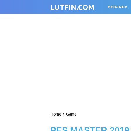
LUTFIN.COM
BERANDA
Home
›
Game
PES MASTER 2019 S