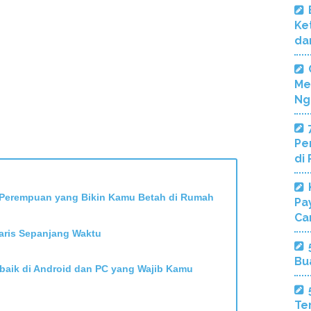
Ke
da
Me
Ng
Pe
di
k Perempuan yang Bikin Kamu Betah di Rumah
Pa
Ca
aris Sepanjang Waktu
Bu
rbaik di Android dan PC yang Wajib Kamu
Te