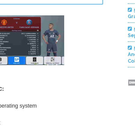
Gra
Se
An
Co
C:
perating system
t