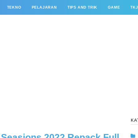
TEKNO
PELAJARAN
TIPS AND TRIK
GAME
TK
KA
easions 2022 Repack Full