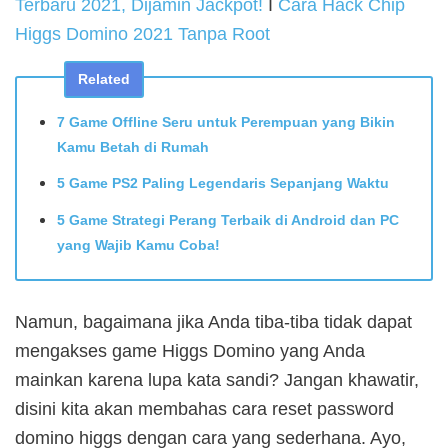
Terbaru 2021, Dijamin Jackpot!
I
Cara Hack Chip
Higgs Domino 2021 Tanpa Root
Related
7 Game Offline Seru untuk Perempuan yang Bikin
Kamu Betah di Rumah
5 Game PS2 Paling Legendaris Sepanjang Waktu
5 Game Strategi Perang Terbaik di Android dan PC
yang Wajib Kamu Coba!
Namun, bagaimana jika Anda tiba-tiba tidak dapat
mengakses game Higgs Domino yang Anda
mainkan karena lupa kata sandi? Jangan khawatir,
disini kita akan membahas cara reset password
domino higgs dengan cara yang sederhana. Ayo,