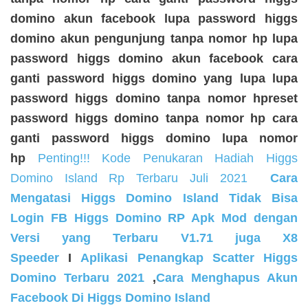
domino akun facebook
lupa password higgs
domino akun pengunjung tanpa nomor hp
lupa
password higgs domino akun facebook
cara
ganti password higgs domino yang lupa
lupa
password higgs domino tanpa nomor hp
reset
password higgs domino tanpa nomor hp
cara
ganti password higgs domino lupa nomor
hp
Penting!!! Kode Penukaran Hadiah Higgs
Domino Island Rp Terbaru Juli 2021
Cara
Mengatasi Higgs Domino Island Tidak Bisa
Login FB
Higgs Domino RP Apk Mod dengan
Versi yang Terbaru V1.71 juga X8
Speeder
I
Aplikasi Penangkap Scatter Higgs
Domino Terbaru 2021
,
Cara Menghapus Akun
Facebook Di Higgs Domino Island