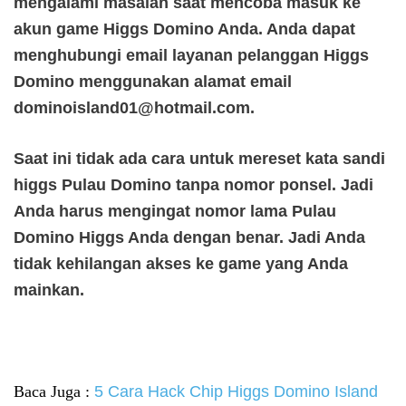
mengalami masalah saat mencoba masuk ke
akun game Higgs Domino Anda. Anda dapat
menghubungi email layanan pelanggan Higgs
Domino menggunakan alamat email
dominoisland01@hotmail.com.
Saat ini tidak ada cara untuk mereset kata sandi
higgs Pulau Domino tanpa nomor ponsel. Jadi
Anda harus mengingat nomor lama Pulau
Domino Higgs Anda dengan benar. Jadi Anda
tidak kehilangan akses ke game yang Anda
mainkan.
Baca Juga :
5 Cara Hack Chip Higgs Domino Island