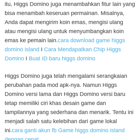
itu, Higgs Domino juga menambahkan fitur lain yang
bisa menambah keseruan permainan. Misalnya,
Anda dapat mengirim koin emas, mengisi ulang
atau mengisi ulang untuk menyumbangkan koin
emas ke pemain lain.
cara download game higgs
domino island
I
Cara Mendapatkan Chip Higgs
Domino
I
Buat ID baru higgs domino
Higgs Domino juga telah mengalami serangkaian
perubahan pada mod apk-nya. Namun Higgs
Domino versi lama dan Higgs Domino versi baru
tetap memiliki ciri khas desain game dan
tampilannya yang sederhana dan menarik. Tentu ini
menjadi salah satu kelebihan dari game lokal
ini.
cara ganti akun fb Game higgs domino island
dengan cepat