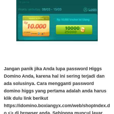
Jangan panik jika Anda lupa password Higgs
Domino Anda, karena hal ini sering terjadi dan
ada solusinya. Cara mengganti password
domino higgs yang pertama adalah anda harus
klik dulu link berikut
https://idomino.boxiangyx.com/web/shopIndex.d
o <> di browser anda. Sehingga muncul layar