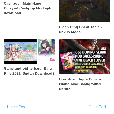
Cashpop - Main Hape
Dibayar! Cashpop Mod apk
download
Elden Ring Cheat Table -
Nexus Mods
Game android terbaru, Baru
Rilis 2021, Sudah Download?
Download Higgs Domino
Island Mod Background
Naruto
Newer Post
Older Post