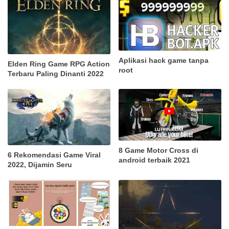
Aplikasi hack game tanpa
Elden Ring Game RPG Action
root
Terbaru Paling Dinanti 2022
8 Game Motor Cross di
6 Rekomendasi Game Viral
android terbaik 2021
2022, Dijamin Seru