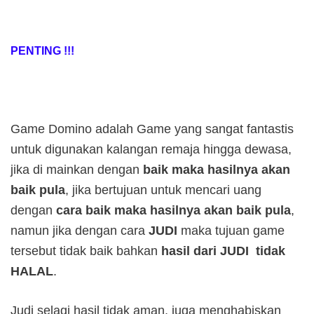
PENTING !!!
Game Domino adalah Game yang sangat fantastis
untuk digunakan kalangan remaja hingga dewasa,
jika di mainkan dengan
baik maka hasilnya akan
baik pula
, jika bertujuan untuk mencari uang
dengan
cara baik maka hasilnya akan baik pula
,
namun jika dengan cara
JUDI
maka tujuan game
tersebut tidak baik bahkan
hasil dari JUDI tidak
HALAL
.
Judi selagi hasil tidak aman, juga menghabiskan