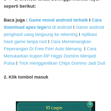
seperti berikut:
Baca juga :
Game mood android terbaik
I
Cara
download apex lege
nd di android
I
Game android
penghasil uang langsung ke rekening
I
Aplikasi
hack game tanpa root
I
Cara Memenangkan
Peperangan Di Free Fire! Auto Menang
I
Cara
Menukarkan Kupon RP Higgs Domino Menjadi
Pulsa
I
Trick menggantikan Chips Domino Jadi Duit
2. Klik tombol masuk