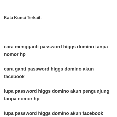
Kata Kunci Terkait :
cara mengganti password higgs domino tanpa
nomor hp
cara ganti password higgs domino akun
facebook
lupa password higgs domino akun pengunjung
tanpa nomor hp
lupa password higgs domino akun facebook