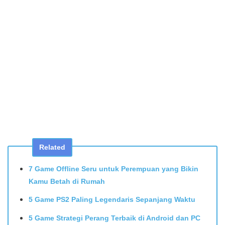
Related
7 Game Offline Seru untuk Perempuan yang Bikin
Kamu Betah di Rumah
5 Game PS2 Paling Legendaris Sepanjang Waktu
5 Game Strategi Perang Terbaik di Android dan PC