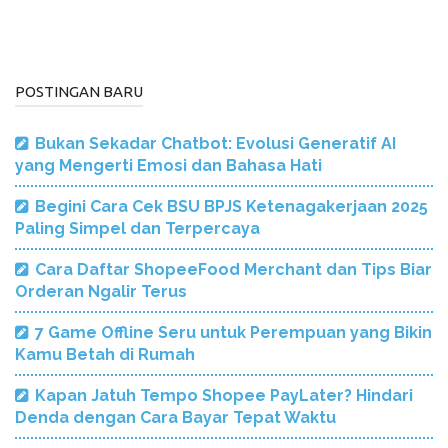
POSTINGAN BARU
Bukan Sekadar Chatbot: Evolusi Generatif AI
yang Mengerti Emosi dan Bahasa Hati
Begini Cara Cek BSU BPJS Ketenagakerjaan 2025
Paling Simpel dan Terpercaya
Cara Daftar ShopeeFood Merchant dan Tips Biar
Orderan Ngalir Terus
7 Game Offline Seru untuk Perempuan yang Bikin
Kamu Betah di Rumah
Kapan Jatuh Tempo Shopee PayLater? Hindari
Denda dengan Cara Bayar Tepat Waktu