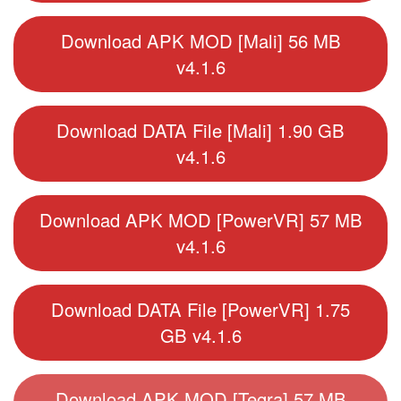
Download APK MOD [Mali] 56 MB
v4.1.6
Download DATA File [Mali] 1.90 GB
v4.1.6
Download APK MOD [PowerVR] 57 MB
v4.1.6
Download DATA File [PowerVR] 1.75
GB v4.1.6
Download APK MOD [Tegra] 57 MB