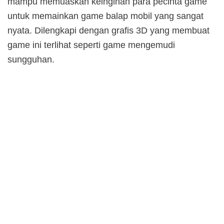
mampu memuaskan keinginan para pecinta game
untuk memainkan game balap mobil yang sangat
nyata. Dilengkapi dengan grafis 3D yang membuat
game ini terlihat seperti game mengemudi
sungguhan.