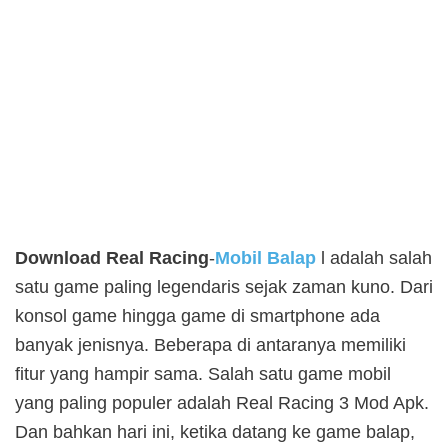
Download Real Racing
-
Mobil Balap
l adalah salah
satu game paling legendaris sejak zaman kuno. Dari
konsol game hingga game di smartphone ada
banyak jenisnya. Beberapa di antaranya memiliki
fitur yang hampir sama. Salah satu game mobil
yang paling populer adalah Real Racing 3 Mod Apk.
Dan bahkan hari ini, ketika datang ke game balap,