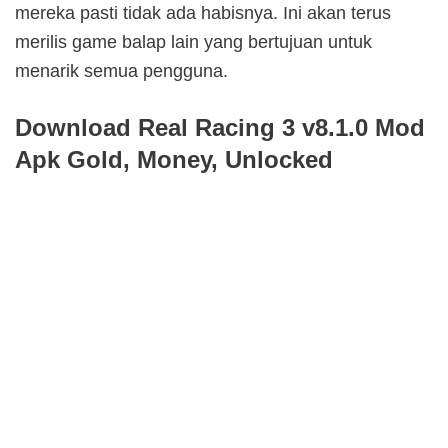
mereka pasti tidak ada habisnya. Ini akan terus
merilis game balap lain yang bertujuan untuk
menarik semua pengguna.
Download Real Racing 3 v8.1.0 Mod
Apk Gold, Money, Unlocked