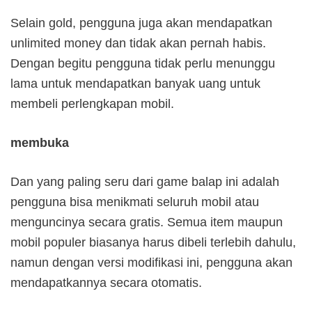
Selain gold, pengguna juga akan mendapatkan
unlimited money dan tidak akan pernah habis.
Dengan begitu pengguna tidak perlu menunggu
lama untuk mendapatkan banyak uang untuk
membeli perlengkapan mobil.
membuka
Dan yang paling seru dari game balap ini adalah
pengguna bisa menikmati seluruh mobil atau
menguncinya secara gratis. Semua item maupun
mobil populer biasanya harus dibeli terlebih dahulu,
namun dengan versi modifikasi ini, pengguna akan
mendapatkannya secara otomatis.