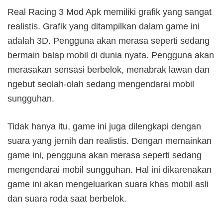
Real Racing 3 Mod Apk memiliki grafik yang sangat
realistis. Grafik yang ditampilkan dalam game ini
adalah 3D. Pengguna akan merasa seperti sedang
bermain balap mobil di dunia nyata. Pengguna akan
merasakan sensasi berbelok, menabrak lawan dan
ngebut seolah-olah sedang mengendarai mobil
sungguhan.
Tidak hanya itu, game ini juga dilengkapi dengan
suara yang jernih dan realistis. Dengan memainkan
game ini, pengguna akan merasa seperti sedang
mengendarai mobil sungguhan. Hal ini dikarenakan
game ini akan mengeluarkan suara khas mobil asli
dan suara roda saat berbelok.