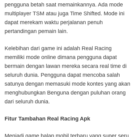
pengguna betah saat memainkannya. Ada mode
multiplayer TSM atau juga Time Shifted. Mode ini
dapat merekam waktu perjalanan penuh
pertandingan pemain lain.
Kelebihan dari game ini adalah Real Racing
memiliki mode online dimana pengguna dapat
bermain dengan lawan mereka secara real time di
seluruh dunia. Pengguna dapat mencoba salah
satunya dengan memasuki mode kontes yang akan
menghubungkan Benguna dengan puluhan orang
dari seluruh dunia.
Fitur Tambahan Real Racing Apk
Menjadi game balap mobil terbaru yang super seru