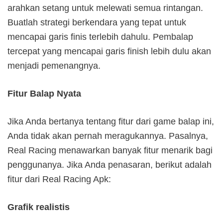
arahkan setang untuk melewati semua rintangan.
Buatlah strategi berkendara yang tepat untuk
mencapai garis finis terlebih dahulu. Pembalap
tercepat yang mencapai garis finish lebih dulu akan
menjadi pemenangnya.
Fitur Balap Nyata
Jika Anda bertanya tentang fitur dari game balap ini,
Anda tidak akan pernah meragukannya. Pasalnya,
Real Racing menawarkan banyak fitur menarik bagi
penggunanya. Jika Anda penasaran, berikut adalah
fitur dari Real Racing Apk:
Grafik realistis