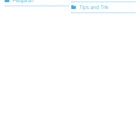
Pelajaran
Tips and Trik