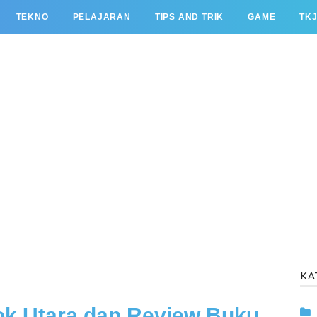
TEKNO
PELAJARAN
TIPS AND TRIK
GAME
TK
KA
ok Utara dan Review Buku