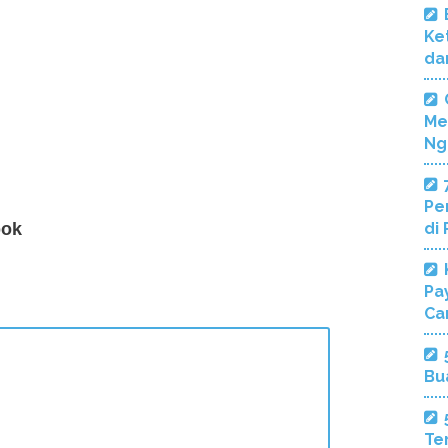
Ke
da
Me
Ng
Pe
bok
di
Pa
Ca
Bu
Te