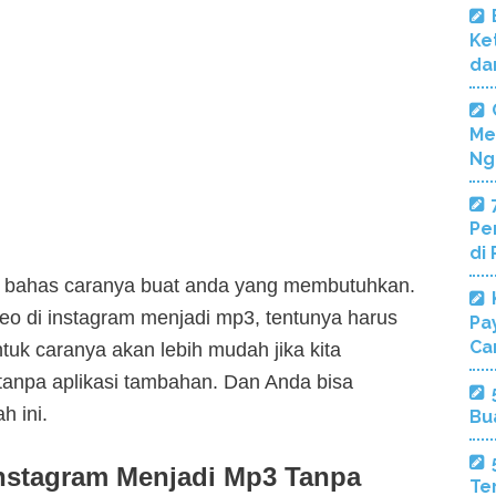
Ke
da
Me
Ng
Pe
di
ita bahas caranya buat anda yang membutuhkan.
eo di instagram menjadi mp3, tentunya harus
Pa
Ca
uk caranya akan lebih mudah jika kita
tanpa aplikasi tambahan. Dan Anda bisa
h ini.
Bu
nstagram Menjadi Mp3 Tanpa
Te