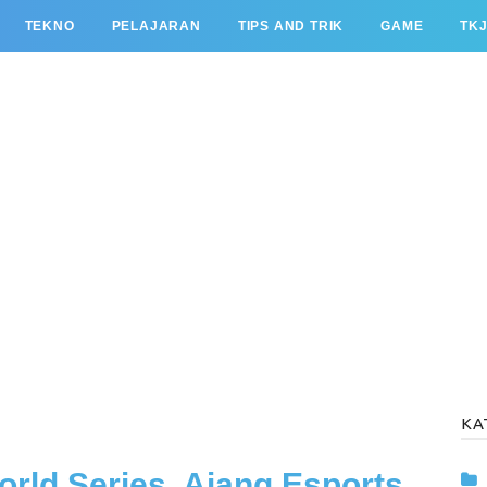
TEKNO
PELAJARAN
TIPS AND TRIK
GAME
TK
KA
orld Series, Ajang Esports