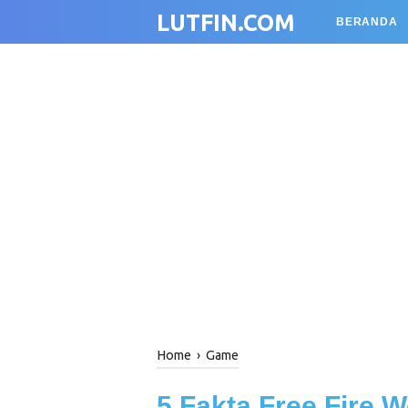
LUTFIN.COM
BERANDA
Home
›
Game
5 Fakta Free Fire W