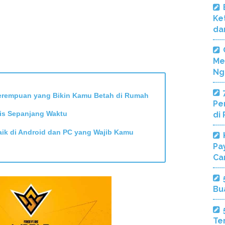
Ke
da
Me
Ng
Perempuan yang Bikin Kamu Betah di Rumah
Pe
is Sepanjang Waktu
di
aik di Android dan PC yang Wajib Kamu
Pa
Ca
Bu
Te