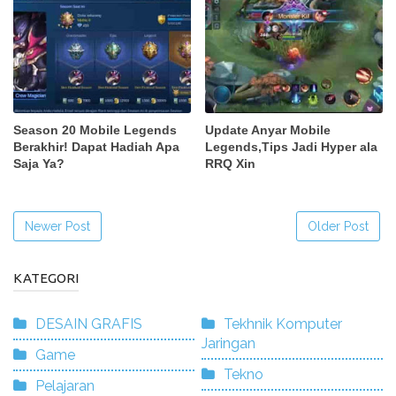
Season 20 Mobile Legends
Update Anyar Mobile
Berakhir! Dapat Hadiah Apa
Legends,Tips Jadi Hyper ala
Saja Ya?
RRQ Xin
Newer Post
Older Post
KATEGORI
DESAIN GRAFIS
Tekhnik Komputer
Jaringan
Game
Tekno
Pelajaran